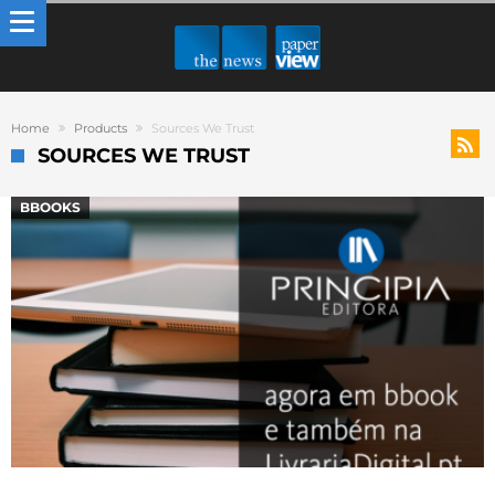
Home
Products
Sources We Trust
SOURCES WE TRUST
BBOOKS