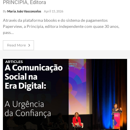
PRINCIPIA, Editora
By
Maria João Vasconcelos
April 15, 2026
Através da plataforma bbooks e do sistema de pagamentos
Paperview, a Princípia, editora independente com quase 30 anos,
pass…
Read More
ARTICLES