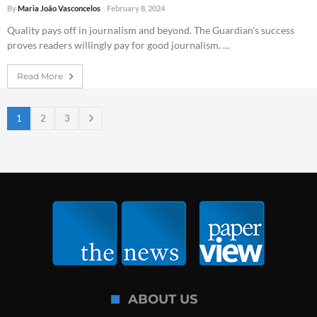
By
Maria João Vasconcelos
February 8, 2024
Quality pays off in journalism and beyond. The Guardian's success
proves readers willingly pay for good journalism. …
Read More
1
2
3
ABOUT US