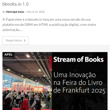
bbooks.io 1.0
By
Henrique Saias
March 25, 2026
A Paperview e a bbooks.io lançam uma nova versão da sua
plataforma de DRM em HTML e publicação digital, com maior
automação,…
Read More
APEL